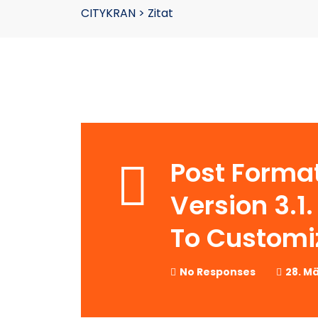
CITYKRAN
>
Zitat
Post Forma
Version 3.1
To Customiz
No Responses
28. Mä