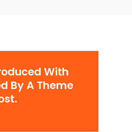
troduced With
sed By A Theme
ost.