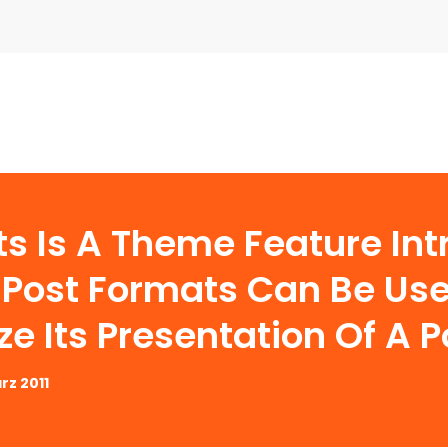
ts Is A Theme Feature In
. Post Formats Can Be U
e Its Presentation Of A P
rz 2011